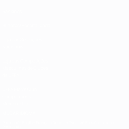
Rankings
Bilhetes/Hospitalidade
Loja das Selecções
Nacionais
Loja das Competições
Masculinas de Clubes
da UEFA
UEFA Men's Club
Competitions
Memorabilia
MUDAR IDIOMA
Português
English
Français
Deutsch
Русский
Español
Italiano
Português