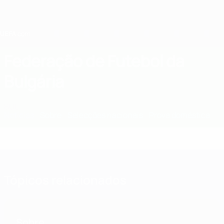
Saltar
para
o
conteúdo
principal
Home
Federação de Futebol da
Bulgária
BUL
Notícias
Sobre
Selecções nacionais
Prova doméstica
Tópicos relacionados
Sobre