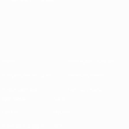
Sobre
Federações nacionais
Competições em curso
Desenvolvimento
Sustentabilidade
Notícias e media
EXPLORAR
MAIS
UEFA.tv
MyUEFA
Calendário de jogos
UC3