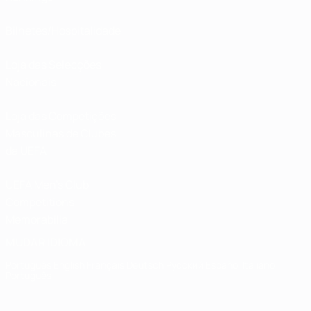
Bilhetes/Hospitalidade
Loja das Selecções
Nacionais
Loja das Competições
Masculinas de Clubes
da UEFA
UEFA Men's Club
Competitions
Memorabilia
MUDAR IDIOMA
Português
English
Français
Deutsch
Русский
Español
Italiano
Português