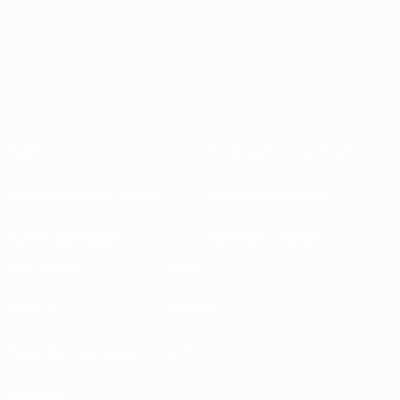
Sobre
Federações nacionais
Competições em curso
Desenvolvimento
Sustentabilidade
Notícias e media
EXPLORAR
MAIS
UEFA.tv
MyUEFA
Calendário de jogos
UC3
Rankings