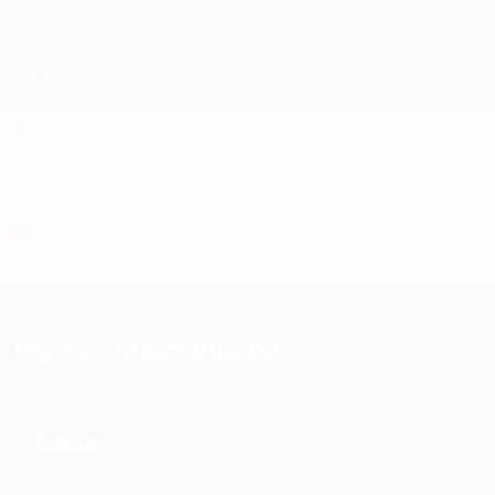
Saltar
para
o
conteúdo
principal
Home
Federação de Futebol da
Bélgica
BEL
Notícias
Sobre
Selecções nacionais
Prova doméstica
Tópicos relacionados
Sobre