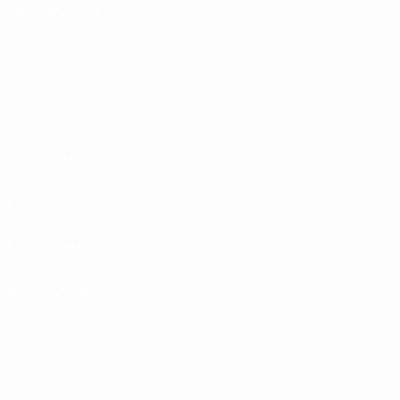
SIGA-NOS EM
Termos e condições
Políticas de Privacidade
Política de cookies
Definições de cookies
© 1998-2026 UEFA. Todos os direitos reservados
A palavra UEFA, o logótipo da UEFA e todas as marcas relativas às competições
da UEFA estão protegidas por marcas registadas e/ou direitos de autor da