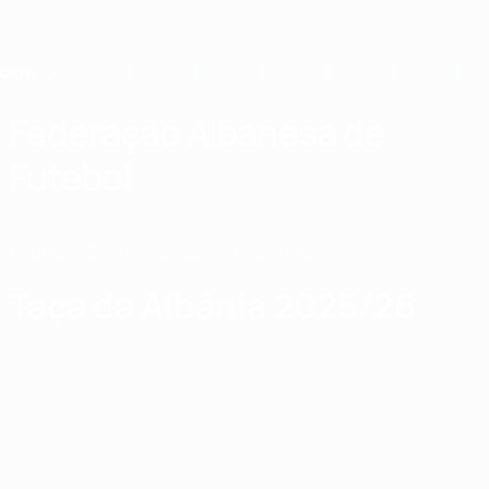
Saltar
para
o
conteúdo
principal
Home
Federação Albanesa de
Futebol
ALB
Notícias
Sobre
Selecções nacionais
Prova doméstica
Taça da Albânia 2025/26