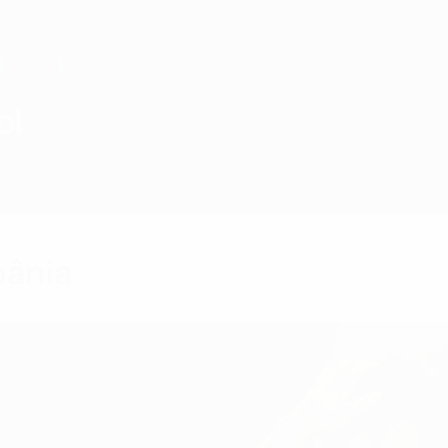
ol
bânia