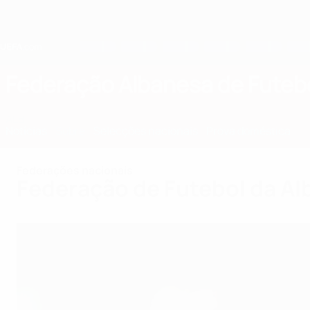
Saltar
para
o
conteúdo
principal
Home
Federação Albanesa de Futeb
ALB
Notícias
Sobre
Selecções nacionais
Prova doméstica
Federações nacionais
Federação de Futebol da Al