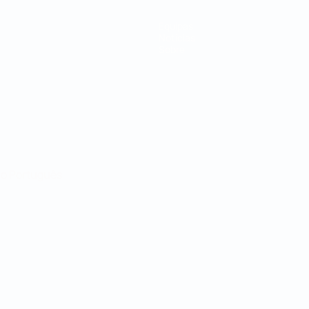
Equipas
Notícias
Sobre
no
Português