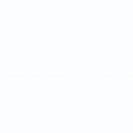
Jogos
Sorteios
Grupos
Estatísticas
SITES' DA REDE UEFA
UEFA.com
Fundação UEFA
MUDAR IDIOMA
Português
English
Français
Deutsch
Русский
Español
Italia
Privacidade
Termos e condições
Política de cookies
Definições de cookies