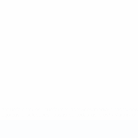
tps://pt.uefa.com/insideuefa/mediaservices/mediareleases/n
equipas-e-seleccoes-russas-de-todas-as-prov/'>Mais info