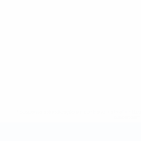
* Suspensa até indicação em contrário. <a href='ht
suspendem-
Campeonato do Mundo de Futsal