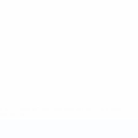
ews/0272-148df3b7106d-c8b619c60f97-1000--fifa-uefa-
rmações</a>