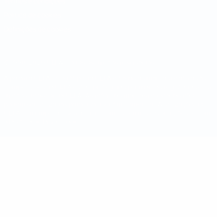
Termos e condições
Política de cookies
Definições de cookies
© 1998-2026 UEFA. Todos os direitos reservados
A palavra UEFA, o logótipo da UEFA e todas as marcas relativas às
competições da UEFA estão protegidas por marcas registadas e/ou
direitos de autor da UEFA. As referidas marcas registadas não
podem ser utilizadas para qualquer fim comercial. A utilização do
UEFA.com implica o seu acordo com os Termos e Condições, e com
a Política de Privacidade.