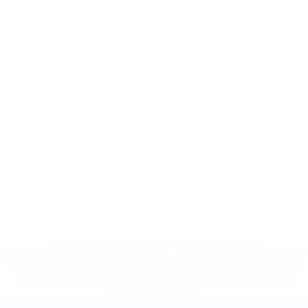
* Suspensa até indicação em contrário. <a
href='https://pt.uefa.com/insideuefa/mediaservices/medi
148df3b7106d-c8b619c60f97-1000--fifa-uefa-suspendem-
equipas-e-seleccoes-russas-de-todas-as-prov/'>Mais
informações</a>