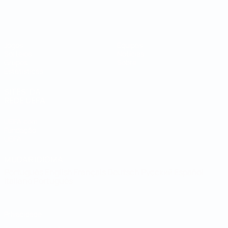
Campeonato do Mundo de Futsal
Jogos
Equipas
Sorteios
Notícias
Grupos
Sobre
Estatísticas
SITES' DA
REDE UEFA
UEFA.com
Fundação
UEFA
MUDAR IDIOMA
Português
English
Français
Deutsch
Русский
Español
Italiano
Português
Privacidade