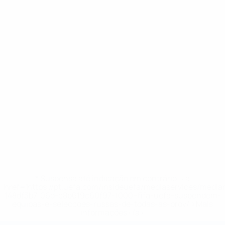
* Suspensa até indicação em contrário. <a
href='https://pt.uefa.com/insideuefa/mediaservices/medi
148df3b7106d-c8b619c60f97-1000--fifa-uefa-suspendem-
equipas-e-seleccoes-russas-de-todas-as-prov/'>Mais
informações</a>