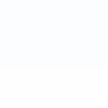
Termos e condições
Política de cookies
Definições de cookies
© 1998-2026 UEFA. Todos os direitos reservados
A palavra UEFA, o logótipo da UEFA e todas as marcas relativas às
competições da UEFA estão protegidas por marcas registadas e/ou
direitos de autor da UEFA. As referidas marcas registadas não
podem ser utilizadas para qualquer fim comercial. A utilização do
UEFA.com implica o seu acordo com os Termos e Condições, e com
a Política de Privacidade.