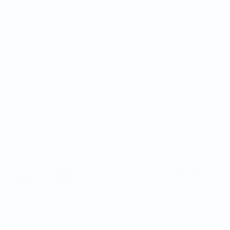
Campeonato do Mundo de Futsal
Jogos
Equipas
Sorteios
Notícias
Grupos
Sobre
Estatísticas
SITES' DA
REDE UEFA
UEFA.com
Fundação
UEFA
MUDAR IDIOMA
Português
English
Français
Deutsch
Русский
Español
Italiano
Português
Privacidade