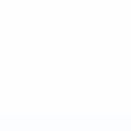
tps://pt.uefa.com/insideuefa/mediaservices/mediareleases/n
equipas-e-seleccoes-russas-de-todas-as-prov/'>Mais info