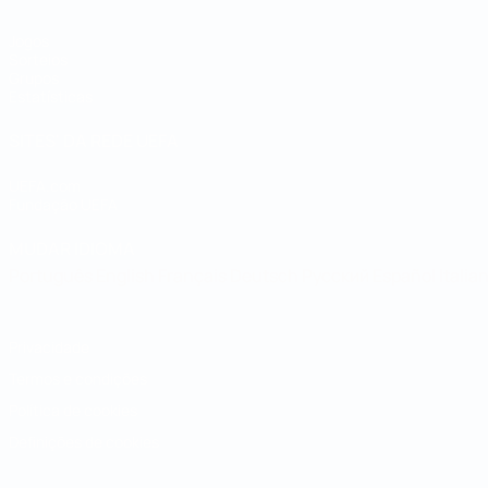
Jogos
Sorteios
Grupos
Estatísticas
SITES' DA REDE UEFA
UEFA.com
Fundação UEFA
MUDAR IDIOMA
Português
English
Français
Deutsch
Русский
Español
Italia
Privacidade
Termos e condições
Política de cookies
Definições de cookies