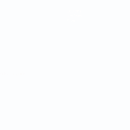
Equipas
Notícias
Sobre
no
Português