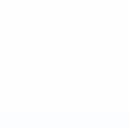
* Suspensa até indicação em contrário. <a href='ht
suspendem-
Campeonato do Mundo de Futsal