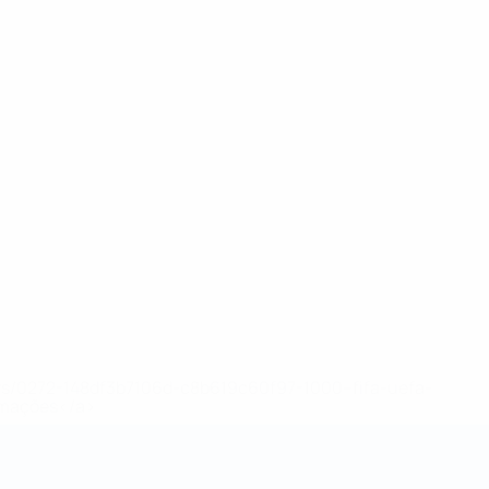
ews/0272-148df3b7106d-c8b619c60f97-1000--fifa-uefa-
rmações</a>