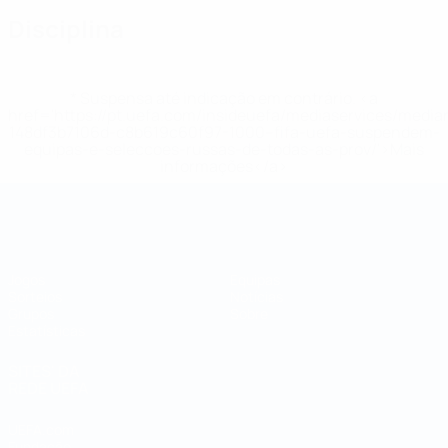
Disciplina
* Suspensa até indicação em contrário. <a
href='https://pt.uefa.com/insideuefa/mediaservices/medi
148df3b7106d-c8b619c60f97-1000--fifa-uefa-suspendem-
equipas-e-seleccoes-russas-de-todas-as-prov/'>Mais
informações</a>
Campeonato do Mundo de Futsal
Jogos
Equipas
Sorteios
Notícias
Grupos
Sobre
Estatísticas
SITES' DA
REDE UEFA
UEFA.com
Fundação