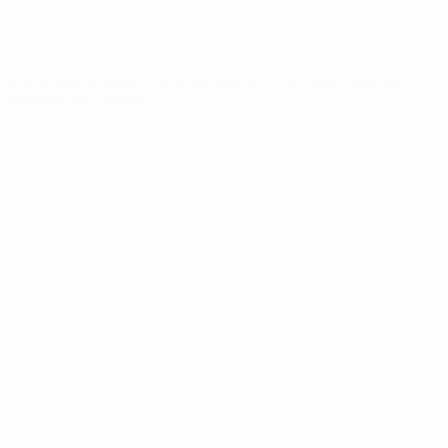
UEFA
MUDAR IDIOMA
Português
English
Français
Deutsch
Русский
Español
Italiano
Português
Privacidade
Termos e condições
Política de cookies
Definições de cookies
© 1998-2026 UEFA. Todos os direitos reservados
A palavra UEFA, o logótipo da UEFA e todas as marcas relativas às
competições da UEFA estão protegidas por marcas registadas e/ou
direitos de autor da UEFA. As referidas marcas registadas não
podem ser utilizadas para qualquer fim comercial. A utilização do
UEFA.com implica o seu acordo com os Termos e Condições, e com
a Política de Privacidade.