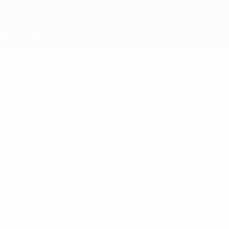
tps://pt.uefa.com/insideuefa/mediaservices/mediareleases/n
equipas-e-seleccoes-russas-de-todas-as-prov/'>Mais info