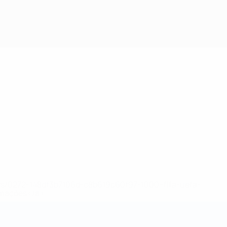
ews/0272-148df3b7106d-c8b619c60f97-1000--fifa-uefa-
rmações</a>