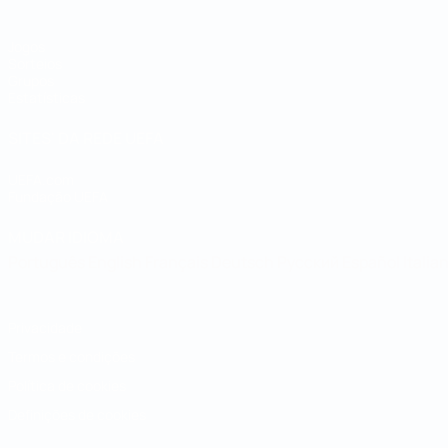
Jogos
Sorteios
Grupos
Estatísticas
SITES' DA REDE UEFA
UEFA.com
Fundação UEFA
MUDAR IDIOMA
Português
English
Français
Deutsch
Русский
Español
Italia
Privacidade
Termos e condições
Política de cookies
Definições de cookies