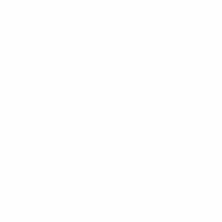
Equipas
Notícias
Sobre
no
Português