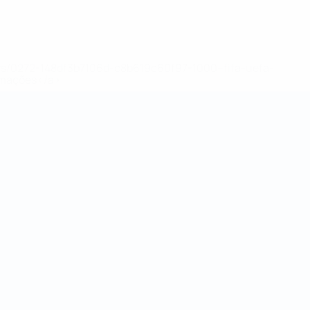
ews/0272-148df3b7106d-c8b619c60f97-1000--fifa-uefa-
rmações</a>