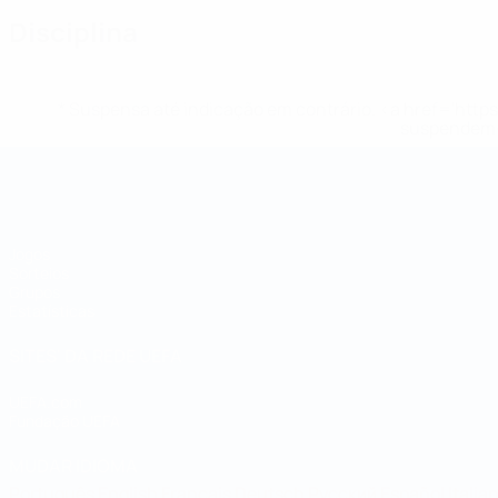
Disciplina
* Suspensa até indicação em contrário. <a href='ht
suspendem-
Campeonato do Mundo de Futsal
Jogos
Sorteios
Grupos
Estatísticas
SITES' DA REDE UEFA
UEFA.com
Fundação UEFA
MUDAR IDIOMA
Português
English
Français
Deutsch
Русский
Español
Italia