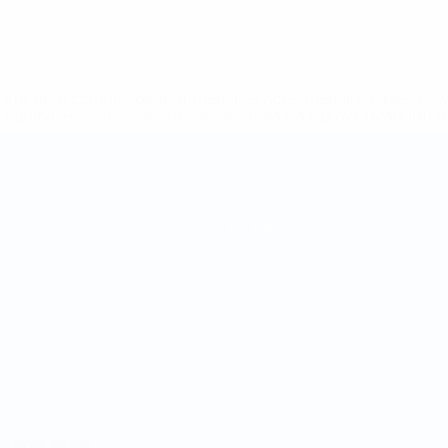
tps://pt.uefa.com/insideuefa/mediaservices/mediareleases/n
equipas-e-seleccoes-russas-de-todas-as-prov/'>Mais info
Equipas
Notícias
Sobre
no
Português