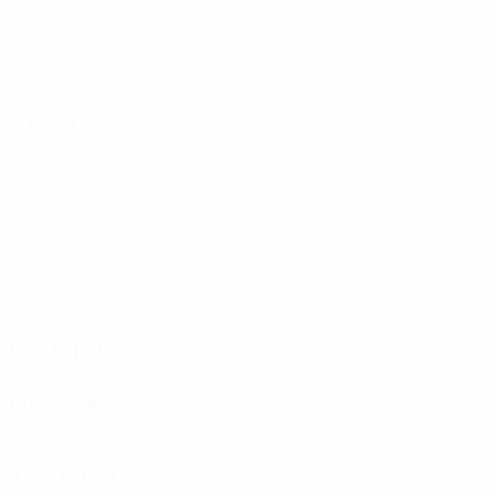
Golos
4 méd. por jogo
3
Cartões amarelos
1 méd. por jogo
Ataque
Distribuição
Defesa
Tipo de defesas