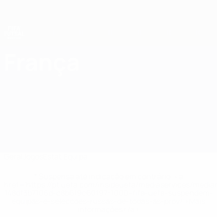
Saltar
para
o
conteúdo
principal
Campeonato do Mundo de Futsal
França
França Campeonato do Mundo de Futsal 2028
Geral
Jogos
Estat.
Equipa
* Suspensa até indicação em contrário. <a
href='https://pt.uefa.com/insideuefa/mediaservices/medi
148df3b7106d-c8b619c60f97-1000--fifa-uefa-suspendem-
equipas-e-seleccoes-russas-de-todas-as-prov/'>Mais
informações</a>