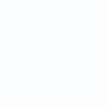
Campeonato do Mundo de Futsal
Jogos
Equipas
Sorteios
Notícias
Grupos
Sobre
Estatísticas
SITES' DA
REDE UEFA
UEFA.com
Fundação
UEFA
MUDAR IDIOMA
Português
English
Français
Deutsch
Русский
Español
Italiano
Português
Privacidade