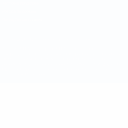
Termos e condições
Política de cookies
Definições de cookies
© 1998-2026 UEFA. Todos os direitos reservados
A palavra UEFA, o logótipo da UEFA e todas as marcas relativas às
competições da UEFA estão protegidas por marcas registadas e/ou
direitos de autor da UEFA. As referidas marcas registadas não
podem ser utilizadas para qualquer fim comercial. A utilização do
UEFA.com implica o seu acordo com os Termos e Condições, e com
a Política de Privacidade.