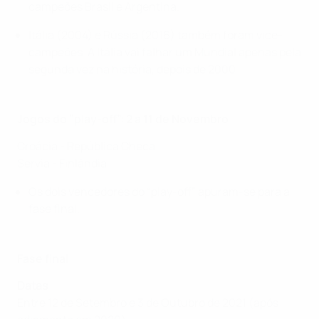
campeões Brasil e Argentina.
Itália (2004) e Rússia (2016) também foram vice-
campeões. A Itália vai falhar um Mundial apenas pela
segunda vez na história, depois de 2000.
Jogos do ”play-off”: 2 a 11 de Novembro
Croácia - República Checa
Sérvia - Finlândia
Os dois vencedores do “play-off” apuram-se para a
fase final.
Fase final
Datas
Entre 12 de Setembro e 3 de Outubro de 2021 (após