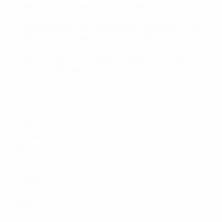
(anfitriã), Portugal, Rússia e Espanha
Os quatro segundos classificados disputam o “play-
off” pelas restantes duas vagas da UEFA.
Jogos do "play-off": Croácia-República Checa,
Sérvia-Finlândia
Grupos da ronda de elite
Grupo A
Apurado
: Portugal
"Play-off"
: Finlândia
Eliminadas:
Itália, Bielorrússia
Grupo B
Apurada
: Espanha
"Play-off"
: Sérvia
Eliminadas
: Ucrânia, França