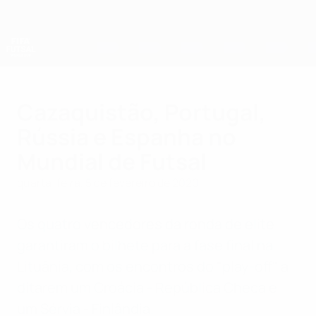
Saltar
para
o
conteúdo
principal
Campeonato do Mundo de Futsal
Cazaquistão, Portugal,
Rússia e Espanha no
Mundial de Futsal
quarta-feira, 5 de fevereiro de 2020
Os quatro vencedores da ronda de elite
garantiram o bilhete para a fase final na
Lituânia, com os encontros do "play-off" a
ditarem um Croácia - República Checa e
um Sérvia - Finlândia.