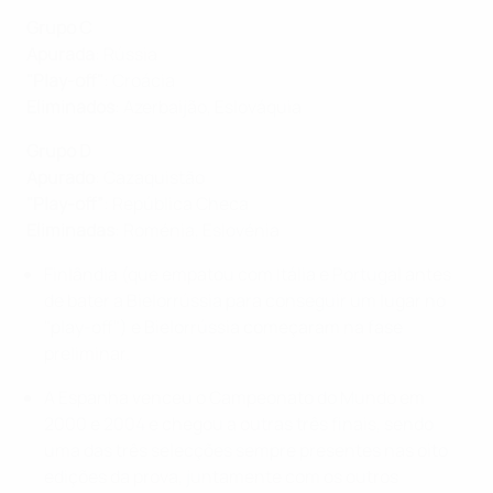
Grupo C
Apurada
: Rússia
"Play-off"
: Croácia
Eliminados
: Azerbaijão, Eslováquia
Grupo D
Apurado
: Cazaquistão
"Play-off”
: República Checa
Eliminadas
: Roménia, Eslovénia
Finlândia (que empatou com Itália e Portugal antes
de bater a Bielorrússia para conseguir um lugar no
"play-off") e Bielorrússia começaram na fase
preliminar.
A Espanha venceu o Campeonato do Mundo em
2000 e 2004 e chegou a outras três finais, sendo
uma das três selecções sempre presentes nas oito
edições da prova, juntamente com os outros