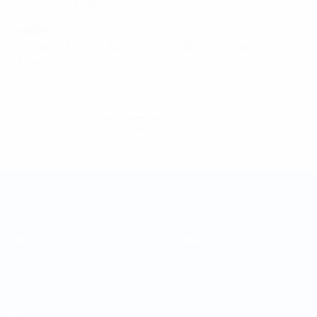
adiamento em 2020)
Locais
Lituânia (Kaunas Arena, Vilnius Arena e Klaipėda
Arena)
© 1998-2026 UEFA. All rights reserved.
Última actualização: quarta-feira, 5 de fevereiro de 2020
Campeonato do Mundo de Futsal
Jogos
Equipas
Sorteios
Notícias
Grupos
Sobre
Estatísticas
SITES' DA
REDE UEFA