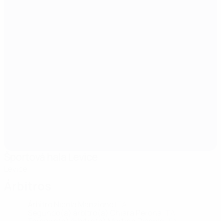
Športová hala Levice
Levice
Árbitros
Árbitro
Nicola Manzione
ITA
Segundo(a) árbitro(a)
Chiara Perona
ITA