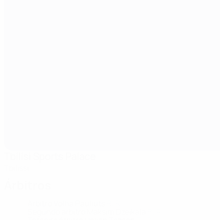
Tbilisi Sports Palace
Tbilissi
Árbitros
Árbitro
Volha Pauliuts
BLR
Segundo árbitro
Maksim Dzeikala
BLR