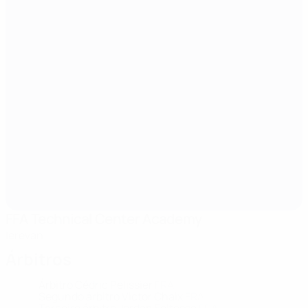
FFA Technical Center Academy
Ierevan
Árbitros
Árbitro
Cédric Pelissier
FRA
Segundo árbitro
Victor Chaix
FRA