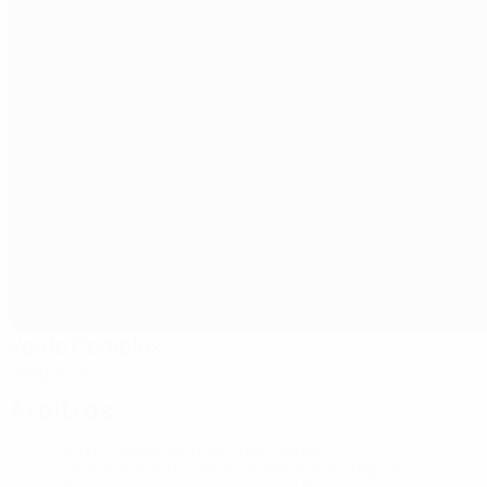
Verde Complex
Podgorica
Árbitros
Árbitro
Alejandro Martinez Flores
ESP
Segundo árbitro
David Urdánoz Apezteguía
ESP