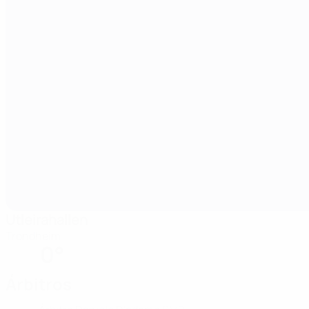
Utleirahallen
Trondheim
0°
Árbitros