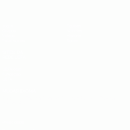
UEFA Futsal EURO Sub-19
Jogos
Equipas
Grupos
Notícias
Vídeos
História
Estatísticas
Sobre
SITES' DA
REDE UEFA
UEFA.com
Fundação
UEFA
MUDAR IDIOMA
Português
English
Français
Deutsch
Русский
Español
Italiano
Português
Privacidade