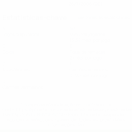
26/7/2006 (20)
Estatísticas-chave
Ver todas as estatísticas
3
40
Jogos disputados
Minutos jogados
13,34 méd. por jogo
0
6
Golos
Total de remates
2 méd. por jogo
0
1
Assistências
Cartões amarelos
0,34 méd. por jogo
0
Cartões vermelhos
* Suspensa até indicação em contrário. <a
href='https://pt.uefa.com/insideuefa/mediaservices/medi
148df3b7106d-c8b619c60f97-1000--fifa-uefa-suspendem-
equipas-e-seleccoes-russas-de-todas-as-prov/'>Mais
informações</a>