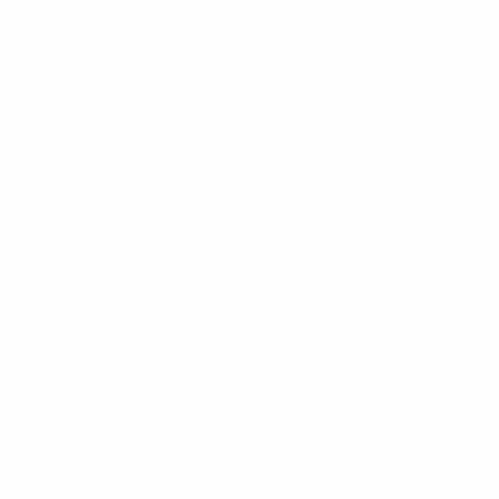
MUDAR IDIOMA
Português
English
Français
Deutsch
Русский
Español
Italiano
Português
Privacidade
Termos e condições
Política de cookies
Definições de cookies
© 1998-2026 UEFA. Todos os direitos reservados
A palavra UEFA, o logótipo da UEFA e todas as marcas relativas às
competições da UEFA estão protegidas por marcas registadas e/ou
direitos de autor da UEFA. As referidas marcas registadas não
podem ser utilizadas para qualquer fim comercial. A utilização do
UEFA.com implica o seu acordo com os Termos e Condições, e com
a Política de Privacidade.