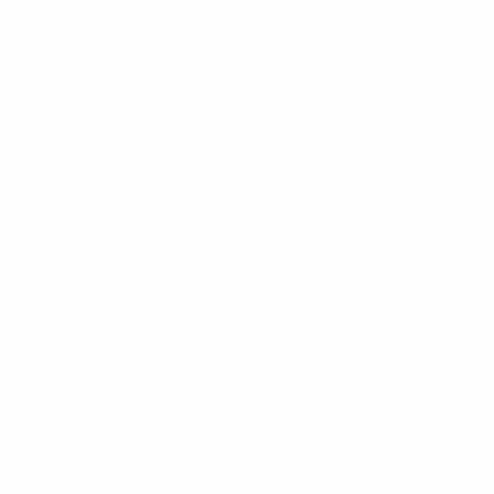
* Suspensa até indicação em contrário. <a
href='https://pt.uefa.com/insideuefa/mediaservices/medi
148df3b7106d-c8b619c60f97-1000--fifa-uefa-suspendem-
equipas-e-seleccoes-russas-de-todas-as-prov/'>Mais
informações</a>
UEFA Futsal EURO Sub-19
Jogos
Equipas
Grupos
Notícias
Vídeos
História
Estatísticas
Sobre
SITES' DA
REDE UEFA
UEFA.com
Fundação
UEFA