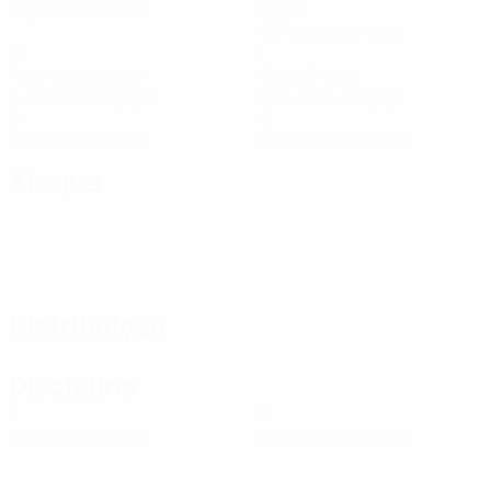
Jogos disputados
Golos
0,34 méd. por jogo
13
1
Total de remates
Assistências
4,34 méd. por jogo
0,34 méd. por jogo
0
0
Cartões amarelos
Cartões vermelhos
Ataque
Distribuição
Disciplina
0
0
Cartões amarelos
Cartões vermelhos