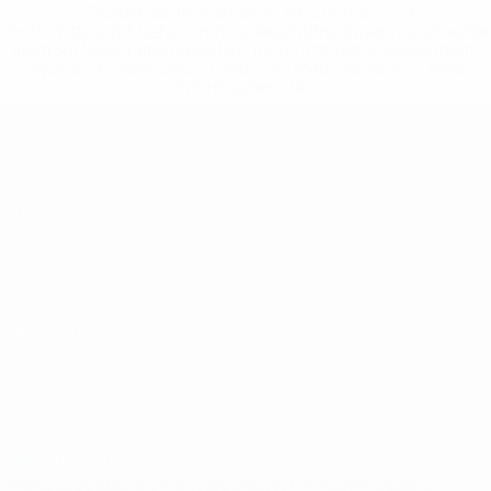
* Suspensa até indicação em contrário. <a
href='https://pt.uefa.com/insideuefa/mediaservices/medi
148df3b7106d-c8b619c60f97-1000--fifa-uefa-suspendem-
equipas-e-seleccoes-russas-de-todas-as-prov/'>Mais
informações</a>
UEFA Futsal EURO Sub-19
Jogos
Equipas
Grupos
Notícias
Vídeos
História
Estatísticas
Sobre
SITES' DA
REDE UEFA
UEFA.com
Fundação
UEFA
MUDAR IDIOMA
Português
English
Français
Deutsch
Русский
Español