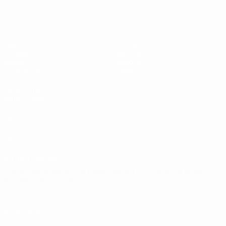
UEFA Futsal EURO Sub-19
Jogos
Equipas
Grupos
Notícias
Vídeos
História
Estatísticas
Sobre
SITES' DA
REDE UEFA
UEFA.com
Fundação
UEFA
MUDAR IDIOMA
Português
English
Français
Deutsch
Русский
Español
Italiano
Português
Privacidade