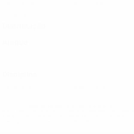
Jogos disputados
Cartões amarelos
0
Cartões vermelhos
Distribuição
Ataque
Disciplina
0
0
Cartões amarelos
Cartões vermelhos
* Suspensa até indicação em contrário. <a
href='https://pt.uefa.com/insideuefa/mediaservices/medi
148df3b7106d-c8b619c60f97-1000--fifa-uefa-suspendem-
equipas-e-seleccoes-russas-de-todas-as-prov/'>Mais
informações</a>