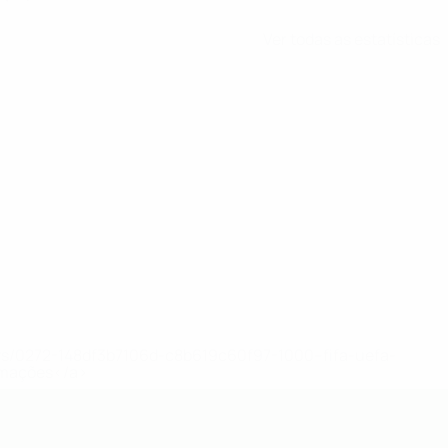
Ver todas as estatísticas
ews/0272-148df3b7106d-c8b619c60f97-1000--fifa-uefa-
rmações</a>