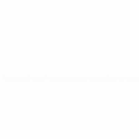
Jogos
Grupos
Vídeos
Estatísticas
SITES' DA REDE UEFA
UEFA.com
Fundação UEFA
MUDAR IDIOMA
Português
English
Français
Deutsch
Русский
Español
Italia
Privacidade
Termos e condições
Política de cookies
Definições de cookies