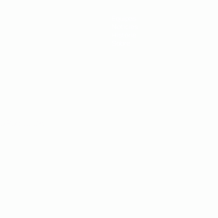
Equipas
Notícias
História
Sobre
no
Português