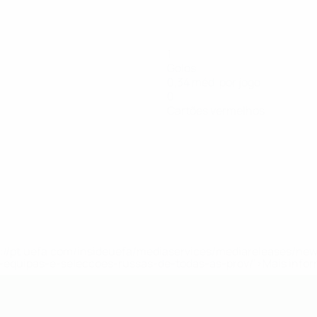
1
Golos
0,34 méd. por jogo
0
Cartões vermelhos
tps://pt.uefa.com/insideuefa/mediaservices/mediareleases/n
equipas-e-seleccoes-russas-de-todas-as-prov/'>Mais info