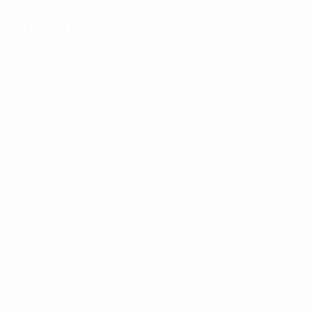
Estatísticas-chave
3
Jogos disputados
0
Cartões amarelos
* Suspensa até indicação em contrário. <a href='ht
suspendem-
UEFA Futsal EURO Sub-19