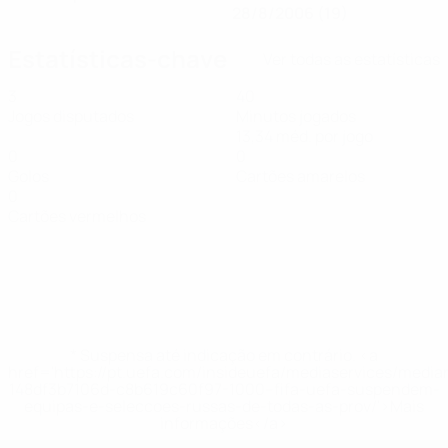
28/8/2006 (19)
Estatísticas-chave
Ver todas as estatísticas
3
40
Jogos disputados
Minutos jogados
13,34 méd. por jogo
0
0
Golos
Cartões amarelos
0
Cartões vermelhos
* Suspensa até indicação em contrário. <a
href='https://pt.uefa.com/insideuefa/mediaservices/medi
148df3b7106d-c8b619c60f97-1000--fifa-uefa-suspendem-
equipas-e-seleccoes-russas-de-todas-as-prov/'>Mais
informações</a>