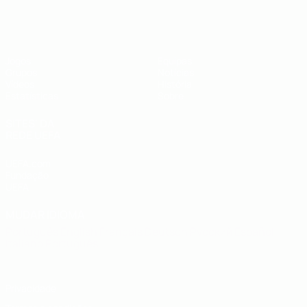
UEFA Futsal EURO Sub-19
Jogos
Equipas
Grupos
Notícias
Vídeos
História
Estatísticas
Sobre
SITES' DA
REDE UEFA
UEFA.com
Fundação
UEFA
MUDAR IDIOMA
Português
English
Français
Deutsch
Русский
Español
Italiano
Português
Privacidade