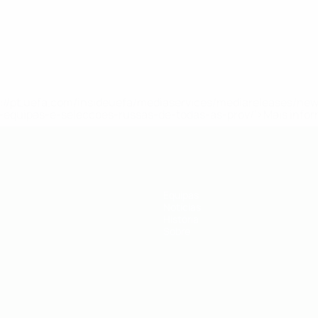
tps://pt.uefa.com/insideuefa/mediaservices/mediareleases/n
equipas-e-seleccoes-russas-de-todas-as-prov/'>Mais info
Equipas
Notícias
História
Sobre