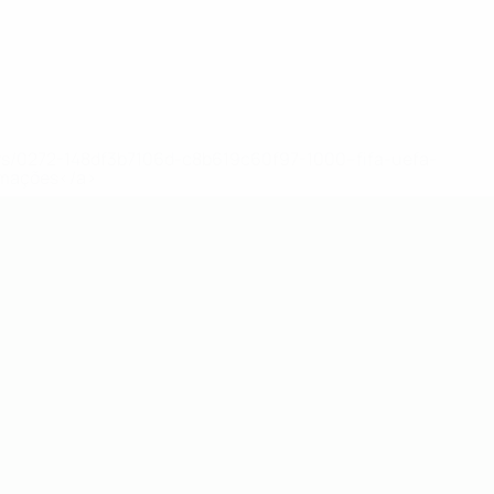
ews/0272-148df3b7106d-c8b619c60f97-1000--fifa-uefa-
rmações</a>