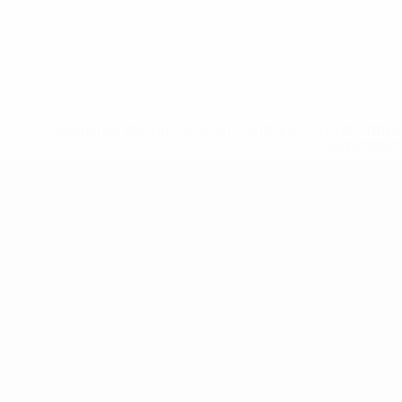
* Suspensa até indicação em contrário. <a href='ht
suspendem-
UEFA Futsal EURO Sub-19
Jogos
Grupos
Vídeos
Estatísticas
SITES' DA REDE UEFA
UEFA.com
Fundação UEFA