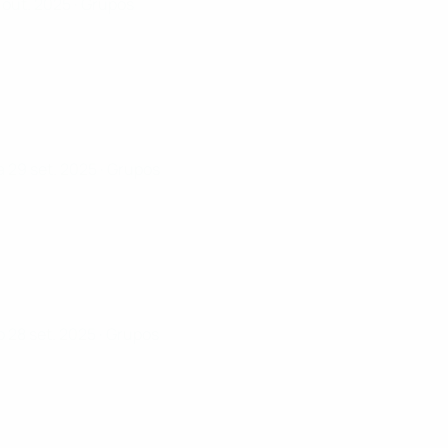
1 out. 2025
· Grupos
 29 set. 2025
· Grupos
 28 set. 2025
· Grupos