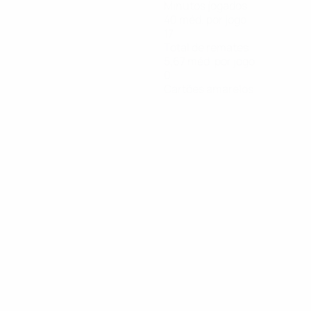
Minutos jogados
40 méd. por jogo
17
Total de remates
5,67 méd. por jogo
0
Cartões amarelos