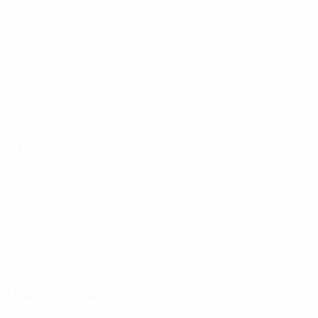
Jogos disputados
3
Golos
1 méd. por jogo
0
Assistências
0
Cartões vermelhos
Ataque
Distribuição