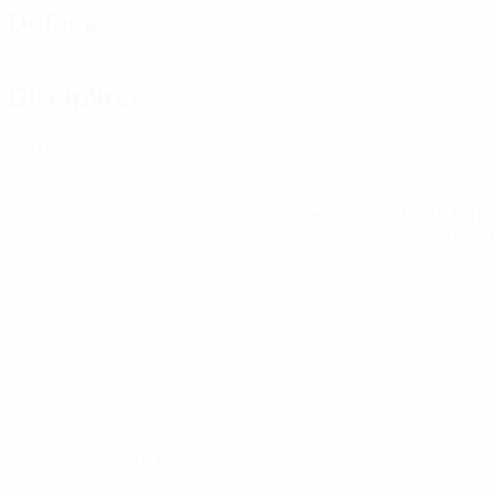
Defesa
Disciplina
0
Cartões amarelos
* Suspensa até indicação em contrário. <a href='ht
suspendem-
UEFA Futsal EURO Sub-19
Jogos
Grupos
Vídeos
Estatísticas
SITES' DA REDE UEFA