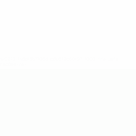
ews/0272-148df3b7106d-c8b619c60f97-1000--fifa-uefa-
rmações</a>