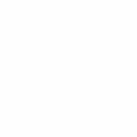
0
Cartões vermelhos
tps://pt.uefa.com/insideuefa/mediaservices/mediareleases/n
equipas-e-seleccoes-russas-de-todas-as-prov/'>Mais info
Equipas
Notícias
História
Sobre