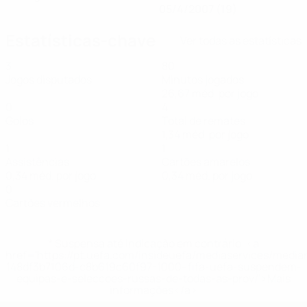
05/4/2007 (19)
Estatísticas-chave
Ver todas as estatísticas
3
80
Jogos disputados
Minutos jogados
26,67 méd. por jogo
0
4
Golos
Total de remates
1,34 méd. por jogo
1
1
Assistências
Cartões amarelos
0,34 méd. por jogo
0,34 méd. por jogo
0
Cartões vermelhos
* Suspensa até indicação em contrário. <a
href='https://pt.uefa.com/insideuefa/mediaservices/medi
148df3b7106d-c8b619c60f97-1000--fifa-uefa-suspendem-
equipas-e-seleccoes-russas-de-todas-as-prov/'>Mais
informações</a>