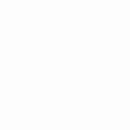
UEFA Futsal EURO Sub-19
Jogos
Equipas
Grupos
Notícias
Vídeos
História
Estatísticas
Sobre
SITES' DA
REDE UEFA
UEFA.com
Fundação
UEFA
MUDAR IDIOMA
Português
English
Français
Deutsch
Русский
Español
Italiano
Português
Privacidade