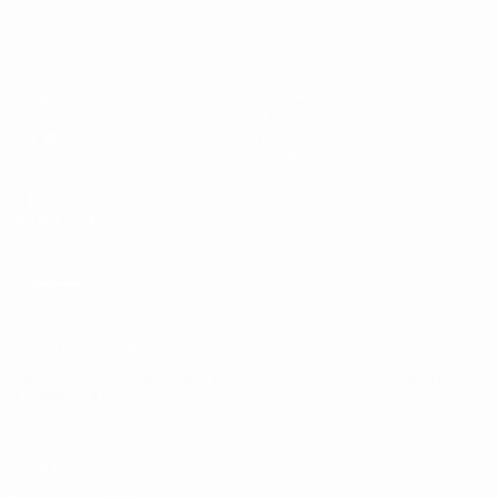
UEFA Futsal EURO Sub-19
Jogos
Equipas
Grupos
Notícias
Vídeos
História
Estatísticas
Sobre
SITES' DA
REDE UEFA
UEFA.com
Fundação
UEFA
MUDAR IDIOMA
Português
English
Français
Deutsch
Русский
Español
Italiano
Português
Privacidade