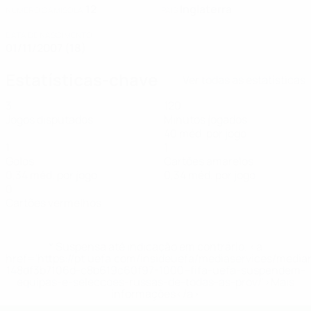
12
Inglaterra
NÚMERO CAMISOLA
PAÍS
DATA DE NASCIMENTO
01/11/2007 (18)
Estatísticas-chave
Ver todas as estatísticas
3
120
Jogos disputados
Minutos jogados
40 méd. por jogo
1
1
Golos
Cartões amarelos
0,34 méd. por jogo
0,34 méd. por jogo
0
Cartões vermelhos
* Suspensa até indicação em contrário. <a
href='https://pt.uefa.com/insideuefa/mediaservices/medi
148df3b7106d-c8b619c60f97-1000--fifa-uefa-suspendem-
equipas-e-seleccoes-russas-de-todas-as-prov/'>Mais
informações</a>