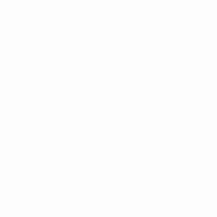
UEFA Futsal EURO Sub-19
Jogos
Equipas
Grupos
Notícias
Vídeos
História
Estatísticas
Sobre
SITES' DA
REDE UEFA
UEFA.com
Fundação
UEFA
MUDAR IDIOMA
Português
English
Français
Deutsch
Русский
Español
Italiano
Português
Privacidade