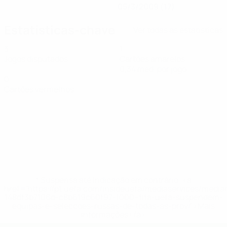
05/3/2009 (17)
Estatísticas-chave
Ver todas as estatísticas
3
1
Jogos disputados
Cartões amarelos
0,34 méd. por jogo
0
Cartões vermelhos
* Suspensa até indicação em contrário. <a
href='https://pt.uefa.com/insideuefa/mediaservices/medi
148df3b7106d-c8b619c60f97-1000--fifa-uefa-suspendem-
equipas-e-seleccoes-russas-de-todas-as-prov/'>Mais
informações</a>