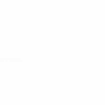
Equipas
Notícias
História
Sobre
no
Português