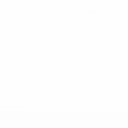
Ver todas as estatísticas
ews/0272-148df3b7106d-c8b619c60f97-1000--fifa-uefa-
rmações</a>