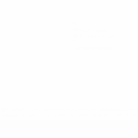
80
Minutos jogados
26,67 méd. por jogo
0
Cartões amarelos
tps://pt.uefa.com/insideuefa/mediaservices/mediareleases/n
equipas-e-seleccoes-russas-de-todas-as-prov/'>Mais info