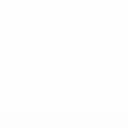
Estatísticas-chave
3
Jogos disputados
0
Golos
0
Cartões vermelhos
* Suspensa até indicação em contrário. <a href='ht
suspendem-
UEFA Futsal EURO Sub-19