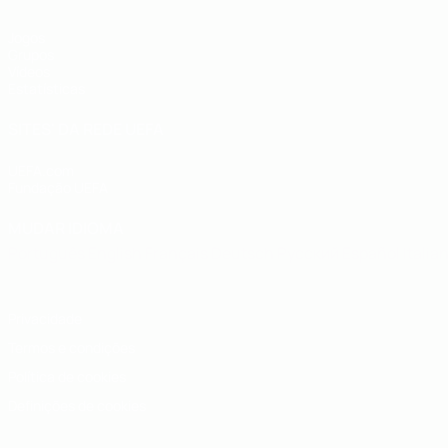
Jogos
Grupos
Vídeos
Estatísticas
SITES' DA REDE UEFA
UEFA.com
Fundação UEFA
MUDAR IDIOMA
Português
English
Français
Deutsch
Русский
Español
Italia
Privacidade
Termos e condições
Política de cookies
Definições de cookies