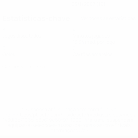
03/1/2007 (19)
Estatísticas-chave
Ver todas as estatísticas
3
40
Jogos disputados
Minutos jogados
13,34 méd. por jogo
0
0
Golos
Cartões amarelos
0
Cartões vermelhos
* Suspensa até indicação em contrário. <a
href='https://pt.uefa.com/insideuefa/mediaservices/medi
148df3b7106d-c8b619c60f97-1000--fifa-uefa-suspendem-
equipas-e-seleccoes-russas-de-todas-as-prov/'>Mais
informações</a>