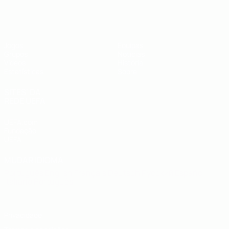
UEFA Futsal EURO Sub-19
Jogos
Equipas
Grupos
Notícias
Vídeos
História
Estatísticas
Sobre
SITES' DA
REDE UEFA
UEFA.com
Fundação
UEFA
MUDAR IDIOMA
Português
English
Français
Deutsch
Русский
Español
Italiano
Português
Privacidade