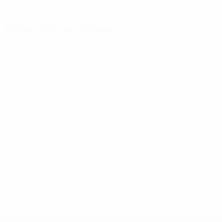
24/10/2006 (19)
Estatísticas-chave
Ver todas as estatísticas
3
40
Jogos disputados
Minutos jogados
13,34 méd. por jogo
0
0
Golos
Cartões amarelos
0
Cartões vermelhos
* Suspensa até indicação em contrário. <a
href='https://pt.uefa.com/insideuefa/mediaservices/medi
148df3b7106d-c8b619c60f97-1000--fifa-uefa-suspendem-
equipas-e-seleccoes-russas-de-todas-as-prov/'>Mais
informações</a>