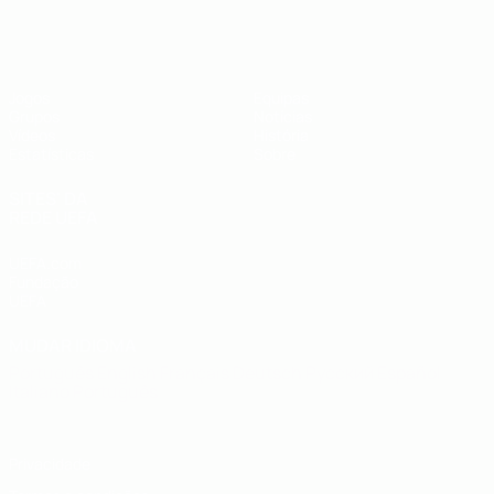
UEFA Futsal EURO Sub-19
Jogos
Equipas
Grupos
Notícias
Vídeos
História
Estatísticas
Sobre
SITES' DA
REDE UEFA
UEFA.com
Fundação
UEFA
MUDAR IDIOMA
Português
English
Français
Deutsch
Русский
Español
Italiano
Português
Privacidade