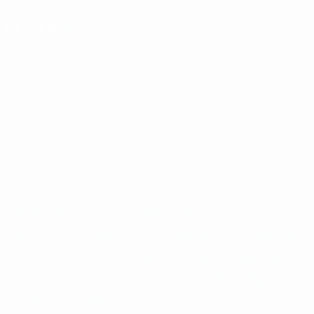
MUDAR IDIOMA
Português
English
Français
Deutsch
Русский
Español
Italiano
Português
Privacidade
Termos e condições
Política de cookies
Definições de cookies
© 1998-2026 UEFA. Todos os direitos reservados
A palavra UEFA, o logótipo da UEFA e todas as marcas relativas às
competições da UEFA estão protegidas por marcas registadas e/ou
direitos de autor da UEFA. As referidas marcas registadas não
podem ser utilizadas para qualquer fim comercial. A utilização do
UEFA.com implica o seu acordo com os Termos e Condições, e com
a Política de Privacidade.