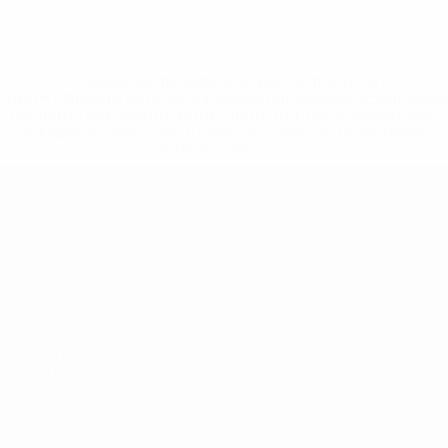
* Suspensa até indicação em contrário. <a
href='https://pt.uefa.com/insideuefa/mediaservices/medi
148df3b7106d-c8b619c60f97-1000--fifa-uefa-suspendem-
equipas-e-seleccoes-russas-de-todas-as-prov/'>Mais
informações</a>
UEFA Futsal EURO Sub-19
Jogos
Equipas
Grupos
Notícias
Vídeos
História
Estatísticas
Sobre
SITES' DA
REDE UEFA
UEFA.com
Fundação
UEFA