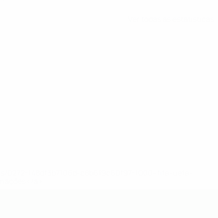
Ver todas as estatísticas
ews/0272-148df3b7106d-c8b619c60f97-1000--fifa-uefa-
rmações</a>