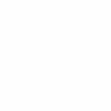
1
Golos
0,34 méd. por jogo
0
Cartões vermelhos
tps://pt.uefa.com/insideuefa/mediaservices/mediareleases/n
equipas-e-seleccoes-russas-de-todas-as-prov/'>Mais info