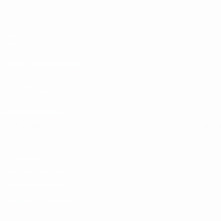
Jogos
Grupos
Vídeos
Estatísticas
SITES' DA REDE UEFA
UEFA.com
Fundação UEFA
MUDAR IDIOMA
Português
English
Français
Deutsch
Русский
Español
Italia
Privacidade
Termos e condições
Política de cookies
Definições de cookies