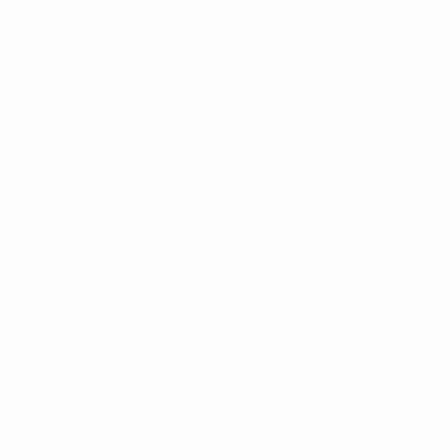
Estatísticas-chave
3
Jogos disputados
0
Cartões amarelos
* Suspensa até indicação em contrário. <a href='ht
suspendem-
UEFA Futsal EURO Sub-19