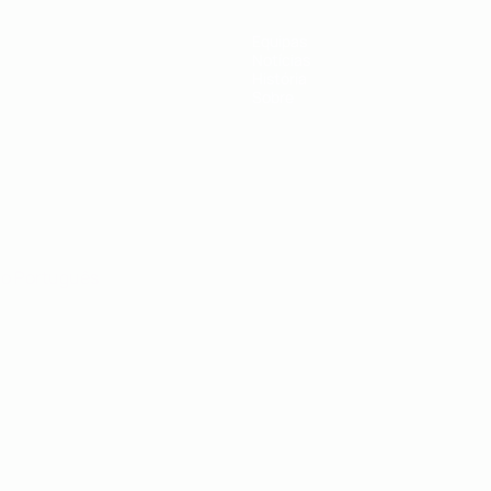
Equipas
Notícias
História
Sobre
no
Português