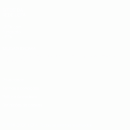
SITES' DA
REDE UEFA
UEFA.com
Fundação
UEFA
MUDAR IDIOMA
Português
English
Français
Deutsch
Русский
Español
Italiano
Português
Privacidade
Termos e condições
Política de cookies
Definições de cookies
© 1998-2026 UEFA. Todos os direitos reservados