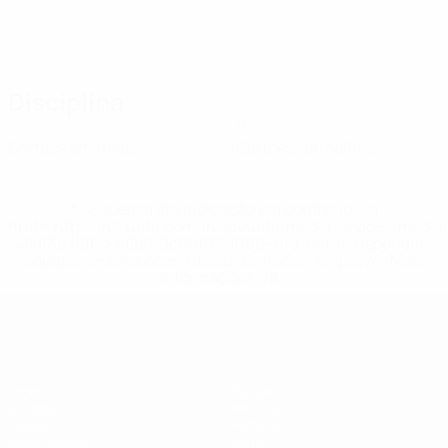
Disciplina
0
0
Cartões amarelos
Cartões vermelhos
* Suspensa até indicação em contrário. <a
href='https://pt.uefa.com/insideuefa/mediaservices/medi
148df3b7106d-c8b619c60f97-1000--fifa-uefa-suspendem-
equipas-e-seleccoes-russas-de-todas-as-prov/'>Mais
informações</a>
UEFA Futsal EURO Sub-19
Jogos
Equipas
Grupos
Notícias
Vídeos
História
Estatísticas
Sobre