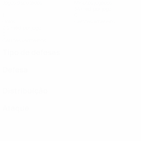
Jogos disputados
Minutos jogados
34 méd. por jogo
1
0
Golos
Cartões amarelos
0,2 méd. por jogo
0
Cartões vermelhos
Tipo de defesas
Defesa
Distribuição
Ataque