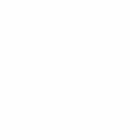
23/7/2008 (18)
Estatísticas-chave
Ver todas as estatísticas
3
120
Jogos disputados
Minutos jogados
40 méd. por jogo
1
8
Golos
Total de remates
0,34 méd. por jogo
2,67 méd. por jogo
0
2
Assistências
Cartões amarelos
0,67 méd. por jogo
0
Cartões vermelhos
* Suspensa até indicação em contrário. <a
href='https://pt.uefa.com/insideuefa/mediaservices/medi
148df3b7106d-c8b619c60f97-1000--fifa-uefa-suspendem-
equipas-e-seleccoes-russas-de-todas-as-prov/'>Mais
informações</a>