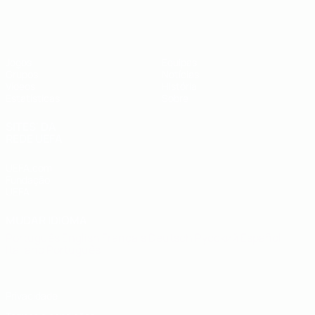
UEFA Futsal EURO Sub-19
Jogos
Equipas
Grupos
Notícias
Vídeos
História
Estatísticas
Sobre
SITES' DA
REDE UEFA
UEFA.com
Fundação
UEFA
MUDAR IDIOMA
Português
English
Français
Deutsch
Русский
Español
Italiano
Português
Privacidade