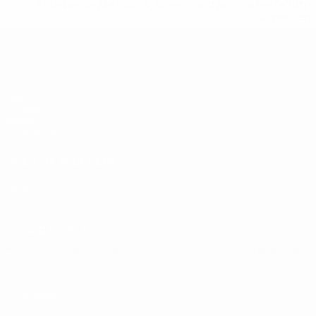
* Suspensa até indicação em contrário. <a href='ht
suspendem-
UEFA Futsal EURO Sub-19
Jogos
Grupos
Vídeos
Estatísticas
SITES' DA REDE UEFA
UEFA.com
Fundação UEFA
MUDAR IDIOMA
Português
English
Français
Deutsch
Русский
Español
Italia
Privacidade
Termos e condições