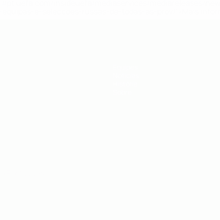
tps://pt.uefa.com/insideuefa/mediaservices/mediareleases/n
equipas-e-seleccoes-russas-de-todas-as-prov/'>Mais info
Equipas
Notícias
História
Sobre
no
Português