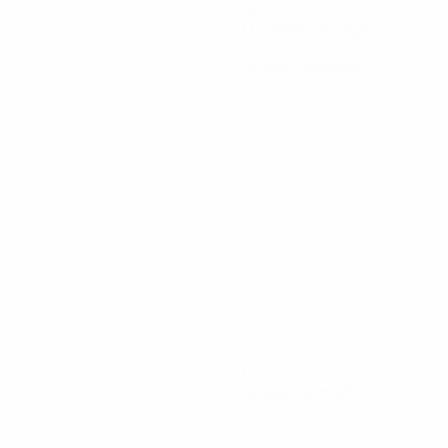
Golos
0,67 méd. por jogo
0
Cartões vermelhos
0
Cartões vermelhos