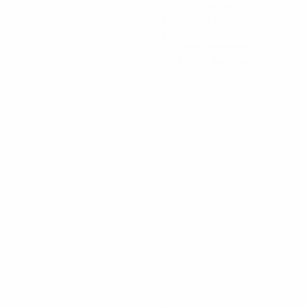
Total de remates
1 méd. por jogo
1
Cartões amarelos
0,25 méd. por jogo
0