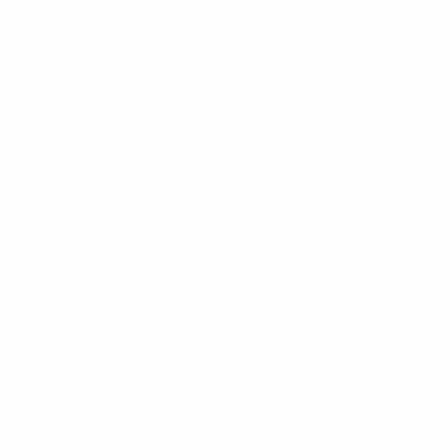
ews/0272-148df3b7106d-c8b619c60f97-1000--fifa-uefa-
rmações</a>