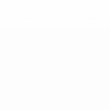
Cartões amarelos
* Suspensa até indicação em contrário. <a href='ht
suspendem-
UEFA Futsal EURO Sub-19
Jogos
Grupos
Vídeos
Estatísticas
SITES' DA REDE UEFA
UEFA.com
Fundação UEFA
MUDAR IDIOMA
Português
English
Français
Deutsch
Русский
Español
Italia