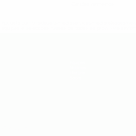
Cartões vermelhos
tps://pt.uefa.com/insideuefa/mediaservices/mediareleases/n
equipas-e-seleccoes-russas-de-todas-as-prov/'>Mais info
Equipas
Notícias
História
Sobre
no
Português