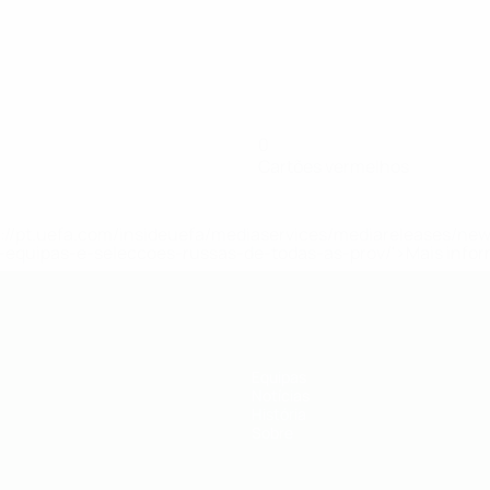
0
Cartões vermelhos
tps://pt.uefa.com/insideuefa/mediaservices/mediareleases/n
equipas-e-seleccoes-russas-de-todas-as-prov/'>Mais info
Equipas
Notícias
História
Sobre