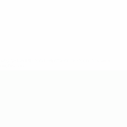
ews/0272-148df3b7106d-c8b619c60f97-1000--fifa-uefa-
rmações</a>