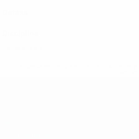
Defesa
Disciplina
1
Cartões amarelos
* Suspensa até indicação em contrário. <a href='ht
suspendem-
UEFA Futsal EURO Sub-19
Jogos
Grupos
Vídeos
Estatísticas
SITES' DA REDE UEFA