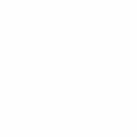
Minutos jogados
40 méd. por jogo
14
Total de remates
3,5 méd. por jogo
1
Cartões amarelos
0,25 méd. por jogo