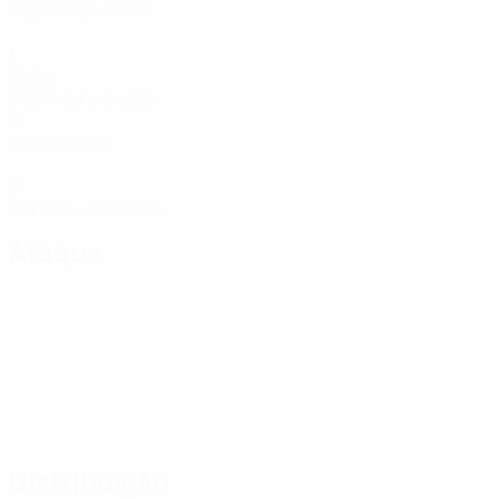
Jogos disputados
1
Golos
0,25 méd. por jogo
0
Assistências
0
Cartões vermelhos
Ataque
Distribuição