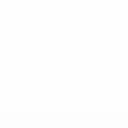
Ver todas as estatísticas
ews/0272-148df3b7106d-c8b619c60f97-1000--fifa-uefa-
rmações</a>