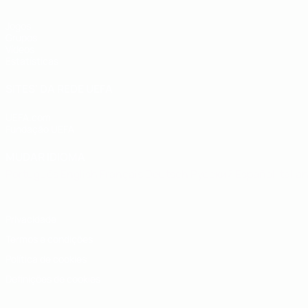
Jogos
Grupos
Vídeos
Estatísticas
SITES' DA REDE UEFA
UEFA.com
Fundação UEFA
MUDAR IDIOMA
Português
English
Français
Deutsch
Русский
Español
Italia
Privacidade
Termos e condições
Política de cookies
Definições de cookies