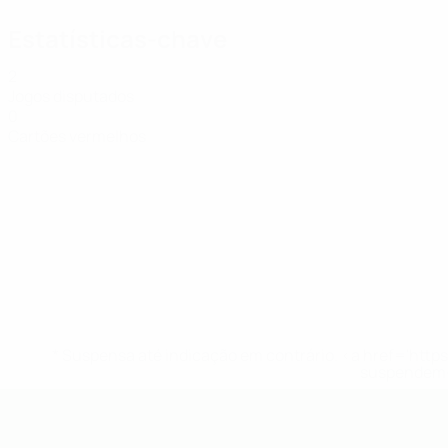
Estatísticas-chave
2
Jogos disputados
0
Cartões vermelhos
* Suspensa até indicação em contrário. <a href='ht
suspendem-
UEFA Futsal EURO Sub-19