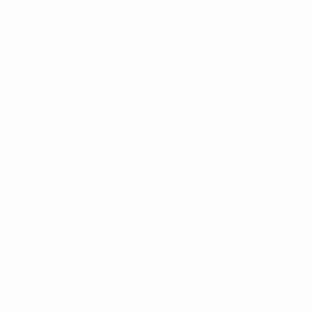
0
Cartões amarelos
tps://pt.uefa.com/insideuefa/mediaservices/mediareleases/n
equipas-e-seleccoes-russas-de-todas-as-prov/'>Mais info