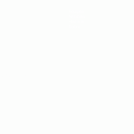
Equipas
Notícias
História
Sobre
no
Português