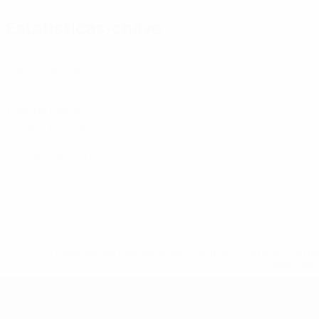
Estatísticas-chave
5
Jogos disputados
7
Total de remates
1,4 méd. por jogo
0
Cartões vermelhos
* Suspensa até indicação em contrário. <a href='ht
suspendem-
UEFA Futsal EURO Sub-19