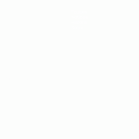
Equipas
Notícias
História
Sobre
no
Português