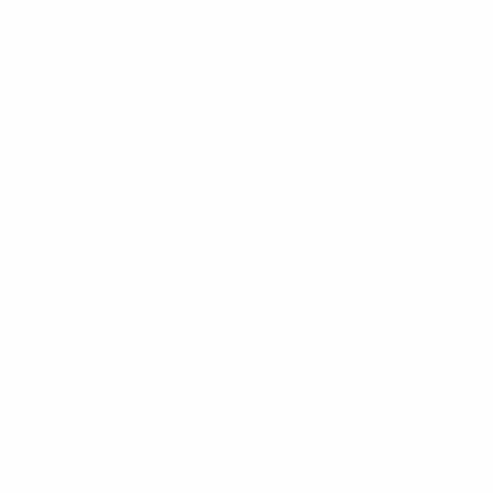
1
Golos
0,2 méd. por jogo
1
Cartões amarelos
0,2 méd. por jogo
tps://pt.uefa.com/insideuefa/mediaservices/mediareleases/n
equipas-e-seleccoes-russas-de-todas-as-prov/'>Mais info