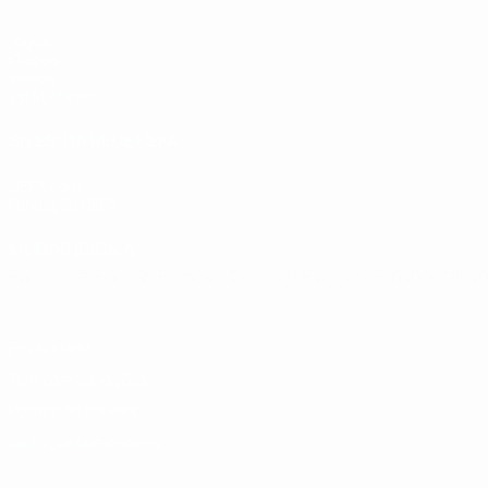
Jogos
Grupos
Vídeos
Estatísticas
SITES' DA REDE UEFA
UEFA.com
Fundação UEFA
MUDAR IDIOMA
Português
English
Français
Deutsch
Русский
Español
Italia
Privacidade
Termos e condições
Política de cookies
Definições de cookies