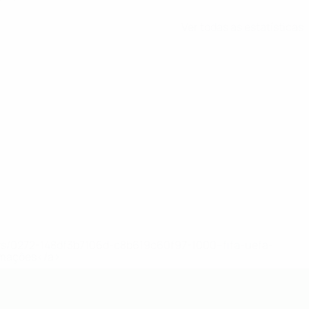
Ver todas as estatísticas
ews/0272-148df3b7106d-c8b619c60f97-1000--fifa-uefa-
rmações</a>