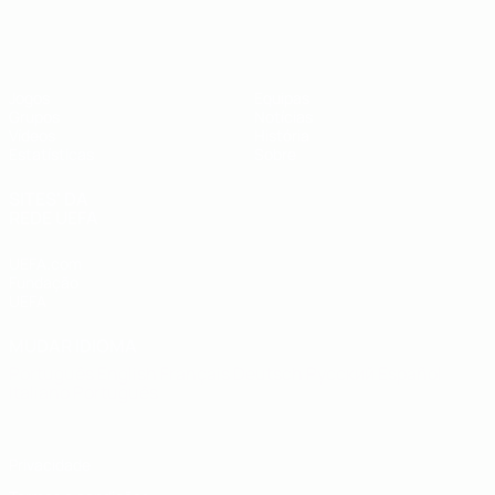
UEFA Futsal EURO Sub-19
Jogos
Equipas
Grupos
Notícias
Vídeos
História
Estatísticas
Sobre
SITES' DA
REDE UEFA
UEFA.com
Fundação
UEFA
MUDAR IDIOMA
Português
English
Français
Deutsch
Русский
Español
Italiano
Português
Privacidade