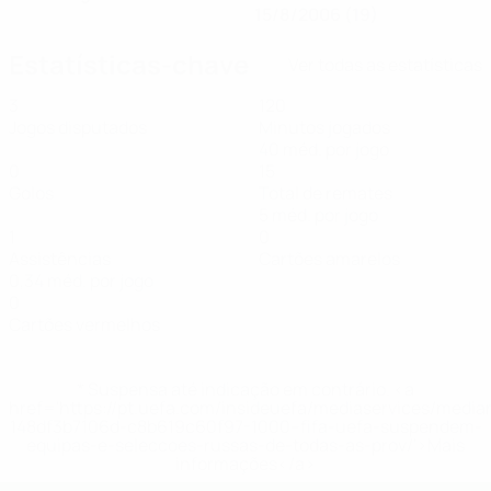
15/8/2006 (19)
Estatísticas-chave
Ver todas as estatísticas
3
120
Jogos disputados
Minutos jogados
40 méd. por jogo
0
15
Golos
Total de remates
5 méd. por jogo
1
0
Assistências
Cartões amarelos
0,34 méd. por jogo
0
Cartões vermelhos
* Suspensa até indicação em contrário. <a
href='https://pt.uefa.com/insideuefa/mediaservices/medi
148df3b7106d-c8b619c60f97-1000--fifa-uefa-suspendem-
equipas-e-seleccoes-russas-de-todas-as-prov/'>Mais
informações</a>