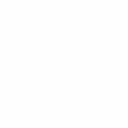
119
Minutos jogados
39,67 méd. por jogo
10
Total de remates
3,34 méd. por jogo
1
Cartões amarelos
0,34 méd. por jogo
tps://pt.uefa.com/insideuefa/mediaservices/mediareleases/n
equipas-e-seleccoes-russas-de-todas-as-prov/'>Mais info