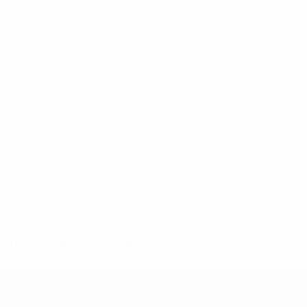
Ver todas as estatísticas
ews/0272-148df3b7106d-c8b619c60f97-1000--fifa-uefa-
rmações</a>