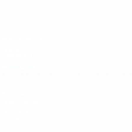
Jogos
Grupos
Vídeos
Estatísticas
SITES' DA REDE UEFA
UEFA.com
Fundação UEFA
MUDAR IDIOMA
Português
English
Français
Deutsch
Русский
Español
Italia
Privacidade
Termos e condições
Política de cookies
Definições de cookies