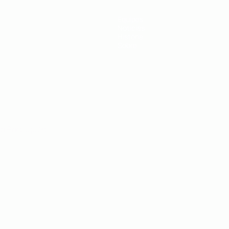
Equipas
Notícias
História
Sobre
no
Português