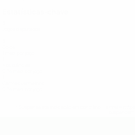
Estatísticas-chave
3
Jogos disputados
3
Golos
1 méd. por jogo
1
Assistências
0,34 méd. por jogo
1
Cartões vermelhos
0,34 méd. por jogo
* Suspensa até indicação em contrário. <a href='ht
suspendem-
UEFA Futsal EURO Sub-19