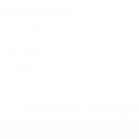
Estatísticas-chave
3
Jogos disputados
21
Total de remates
7 méd. por jogo
0
Cartões amarelos
* Suspensa até indicação em contrário. <a href='ht
suspendem-
UEFA Futsal EURO Sub-19