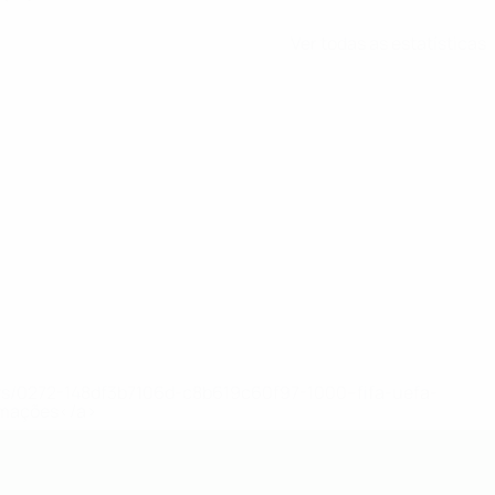
Ver todas as estatísticas
ews/0272-148df3b7106d-c8b619c60f97-1000--fifa-uefa-
rmações</a>