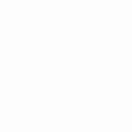
Equipas
Notícias
História
Sobre
no
Português