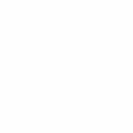
Jogos
Grupos
Vídeos
Estatísticas
SITES' DA REDE UEFA
UEFA.com
Fundação UEFA
MUDAR IDIOMA
Português
English
Français
Deutsch
Русский
Español
Italia
Privacidade
Termos e condições
Política de cookies
Definições de cookies