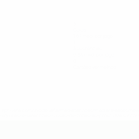
5
Golos
1,67 méd. por jogo
1
Assistências
0,34 méd. por jogo
0
Cartões vermelhos
tps://pt.uefa.com/insideuefa/mediaservices/mediareleases/n
equipas-e-seleccoes-russas-de-todas-as-prov/'>Mais info