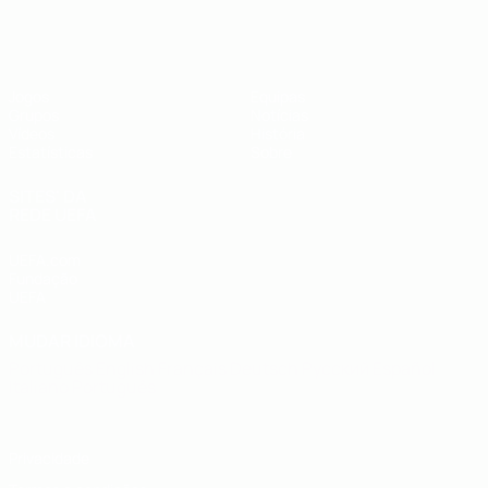
UEFA Futsal EURO Sub-19
Jogos
Equipas
Grupos
Notícias
Vídeos
História
Estatísticas
Sobre
SITES' DA
REDE UEFA
UEFA.com
Fundação
UEFA
MUDAR IDIOMA
Português
English
Français
Deutsch
Русский
Español
Italiano
Português
Privacidade