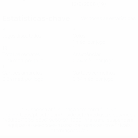
12/9/2006 (19)
Estatísticas-chave
Ver todas as estatísticas
3
3
Jogos disputados
Golos
1 méd. por jogo
19
1
Total de remates
Assistências
6,34 méd. por jogo
0,34 méd. por jogo
1
1
Cartões amarelos
Cartões vermelhos
0,34 méd. por jogo
0,34 méd. por jogo
* Suspensa até indicação em contrário. <a
href='https://pt.uefa.com/insideuefa/mediaservices/medi
148df3b7106d-c8b619c60f97-1000--fifa-uefa-suspendem-
equipas-e-seleccoes-russas-de-todas-as-prov/'>Mais
informações</a>