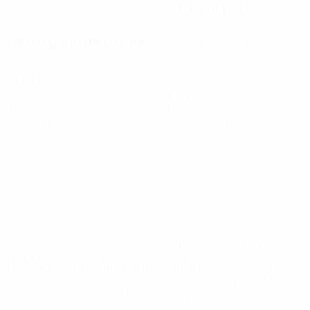
22/12/2007 (18)
Estatísticas-chave
Ver todas as estatísticas
2
8
Jogos disputados
Total de remates
4 méd. por jogo
0
0
Cartões amarelos
Cartões vermelhos
* Suspensa até indicação em contrário. <a
href='https://pt.uefa.com/insideuefa/mediaservices/medi
148df3b7106d-c8b619c60f97-1000--fifa-uefa-suspendem-
equipas-e-seleccoes-russas-de-todas-as-prov/'>Mais
informações</a>