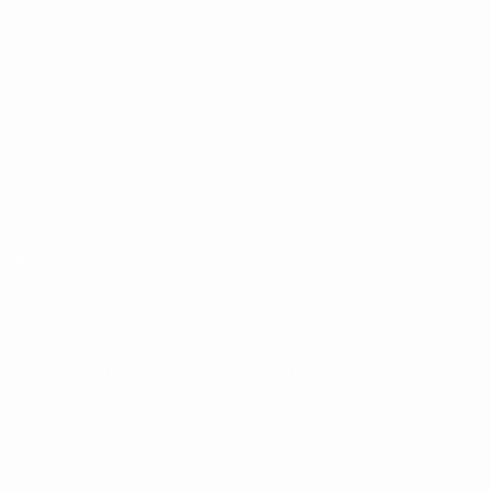
UEFA Futsal EURO Sub-19
Jogos
Equipas
Grupos
Notícias
Vídeos
História
Estatísticas
Sobre
SITES' DA
REDE UEFA
UEFA.com
Fundação
UEFA
MUDAR IDIOMA
Português
English
Français
Deutsch
Русский
Español
Italiano
Português
Privacidade