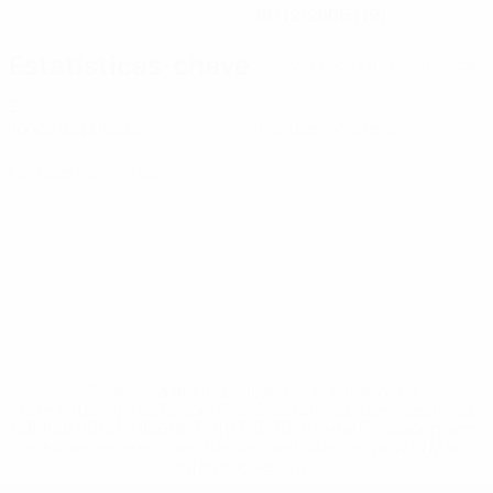
01/12/2006 (19)
Estatísticas-chave
Ver todas as estatísticas
2
0
Jogos disputados
Cartões amarelos
0
Cartões vermelhos
* Suspensa até indicação em contrário. <a
href='https://pt.uefa.com/insideuefa/mediaservices/medi
148df3b7106d-c8b619c60f97-1000--fifa-uefa-suspendem-
equipas-e-seleccoes-russas-de-todas-as-prov/'>Mais
informações</a>