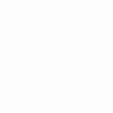
UEFA Futsal EURO Sub-19
Jogos
Equipas
Grupos
Notícias
Vídeos
História
Estatísticas
Sobre
SITES' DA
REDE UEFA
UEFA.com
Fundação
UEFA
MUDAR IDIOMA
Português
English
Français
Deutsch
Русский
Español
Italiano
Português
Privacidade