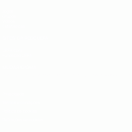
Jogos
Grupos
Vídeos
Estatísticas
SITES' DA REDE UEFA
UEFA.com
Fundação UEFA
MUDAR IDIOMA
Português
English
Français
Deutsch
Русский
Español
Italia
Privacidade
Termos e condições
Política de cookies
Definições de cookies