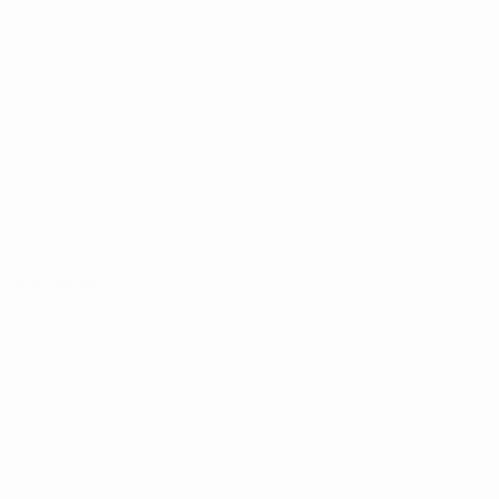
Equipas
Notícias
História
Sobre
no
Português