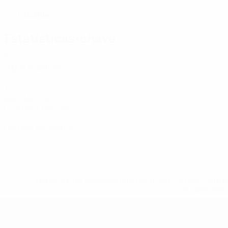
Lituânia
PAÍS
Estatísticas-chave
3
Jogos disputados
1
Assistências
0,34 méd. por jogo
0
Cartões vermelhos
* Suspensa até indicação em contrário. <a href='ht
suspendem-
UEFA Futsal EURO Sub-19