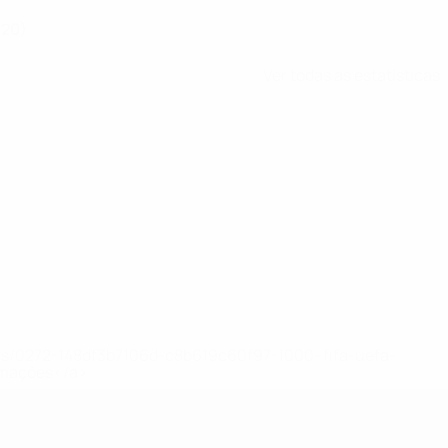
(20)
Ver todas as estatísticas
ews/0272-148df3b7106d-c8b619c60f97-1000--fifa-uefa-
rmações</a>