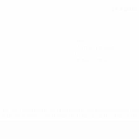
27/3/2006 
DATA DE NASCIMENTO
1
Golos
0,34 méd. por jogo
0
Cartões amarelos
tps://pt.uefa.com/insideuefa/mediaservices/mediareleases/n
equipas-e-seleccoes-russas-de-todas-as-prov/'>Mais info