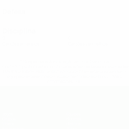
Defesa
Disciplina
0
0
Cartões amarelos
Cartões vermelhos
* Suspensa até indicação em contrário. <a
href='https://pt.uefa.com/insideuefa/mediaservices/medi
148df3b7106d-c8b619c60f97-1000--fifa-uefa-suspendem-
equipas-e-seleccoes-russas-de-todas-as-prov/'>Mais
informações</a>
UEFA Futsal EURO Sub-19
Jogos
Equipas
Grupos
Notícias
Vídeos
História
Estatísticas
Sobre