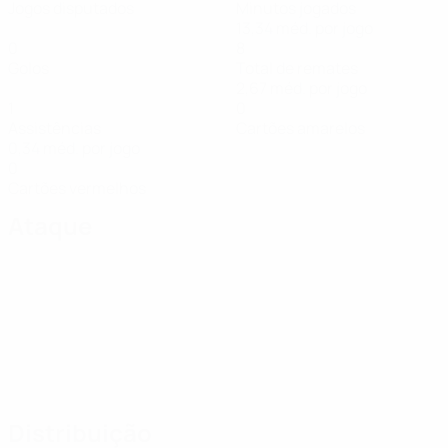
Jogos disputados
Minutos jogados
13,34 méd. por jogo
0
8
Golos
Total de remates
2,67 méd. por jogo
1
0
Assistências
Cartões amarelos
0,34 méd. por jogo
0
Cartões vermelhos
Ataque
Distribuição