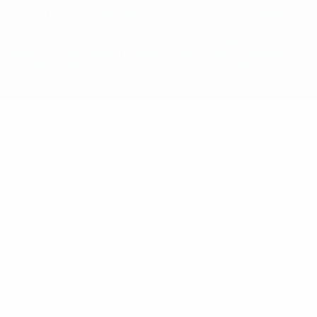
A palavra UEFA, o logótipo da UEFA e todas as marcas relativas às
competições da UEFA estão protegidas por marcas registadas e/ou
direitos de autor da UEFA. As referidas marcas registadas não
podem ser utilizadas para qualquer fim comercial. A utilização do
UEFA.com implica o seu acordo com os Termos e Condições, e com
a Política de Privacidade.