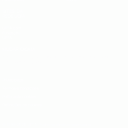
SITES' DA
REDE UEFA
UEFA.com
Fundação
UEFA
MUDAR IDIOMA
Português
English
Français
Deutsch
Русский
Español
Italiano
Português
Privacidade
Termos e condições
Política de cookies
Definições de cookies
© 1998-2026 UEFA. Todos os direitos reservados