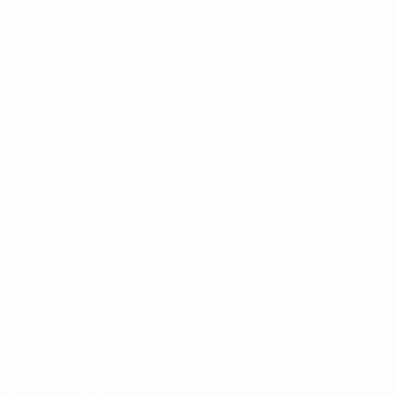
UEFA Futsal EURO Sub-19
Jogos
Equipas
Grupos
Notícias
Vídeos
História
Estatísticas
Sobre
SITES' DA
REDE UEFA
UEFA.com
Fundação
UEFA
MUDAR IDIOMA
Português
English
Français
Deutsch
Русский
Español
Italiano
Português
Privacidade