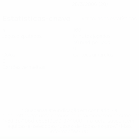
28/3/2006 (20)
Estatísticas-chave
Ver todas as estatísticas
4
160
Jogos disputados
Minutos jogados
40 méd. por jogo
0
0
Golos
Cartões amarelos
0
Cartões vermelhos
* Suspensa até indicação em contrário. <a
href='https://pt.uefa.com/insideuefa/mediaservices/medi
148df3b7106d-c8b619c60f97-1000--fifa-uefa-suspendem-
equipas-e-seleccoes-russas-de-todas-as-prov/'>Mais
informações</a>